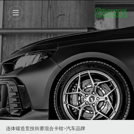
连体锻造竞技街赛混合卡钳
>汽车品牌