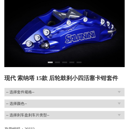
现代 索纳塔 15款 后轮鼓刹小四活塞卡钳套件