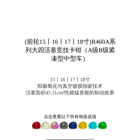
(前轮15丨16丨17丨18寸)R460A系
列大四活塞竞技卡钳（A级B级紧
凑型中型车）
15丨16丨17丨18寸
阳极氧化与真空镀膜独家技术
活塞面积45.31cm²性能猛兽般的制动效果
点击查看以下所有饰面选项