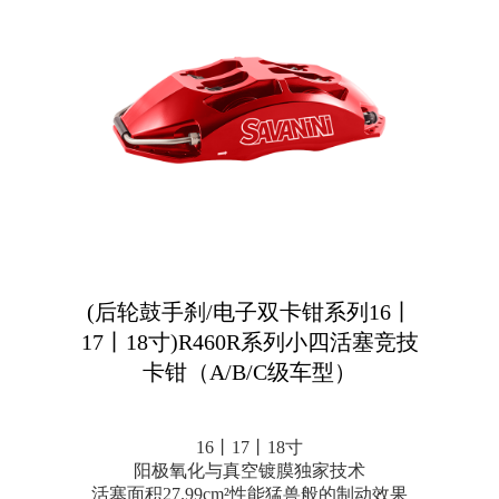
(后轮鼓手刹/电子双卡钳系列16丨
17丨18寸)R460R系列小四活塞竞技
卡钳（A/B/C级车型）
16丨17丨18寸
阳极氧化与真空镀膜独家技术
活塞面积27.99cm²性能猛兽般的制动效果