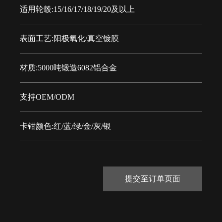
适用轮毂:15/16/17/18/19/20及以上
表面工艺:阳极氧化/真空镀膜
材质:5000吨锻造6082铝合金
支持OEM/ODM
卡钳颜色:红/蓝/绿/金/灰/银
提交至订单页面