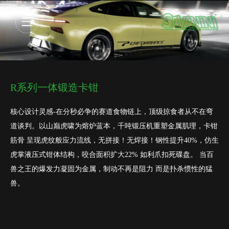
R系列一体锻造卡钳
核心设计灵感-在分秒必争的赛道食物链上，顶级掠食者从不在弯
道谈判。以山巅虎啸为熔炉蓝本，千吨锻压机重塑金属肌理，卡钳
筋骨 呈现虎纹般应力流线，无拼接！无焊接！钢性提升40%，仿生
虎掌液压式钳体结构，咬合面积扩大22% 如利爪扣死碟盘。 当百
兽之王的爆发力凝固为金属，制动不再是阻力 而是扑杀惯性的猛
兽。