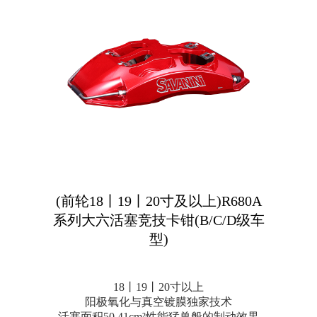
(前轮18丨19丨20寸及以上)R680A
系列大六活塞竞技卡钳(B/C/D级车
型)
18丨19丨20寸以上
阳极氧化与真空镀膜独家技术
活塞面积50.41cm²性能猛兽般的制动效果